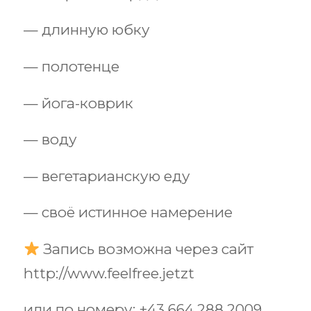
— длинную юбку
— полотенце
— йога-коврик
— воду
— вегетарианскую еду
— своё истинное намерение
Запись возможна через сайт
http://www.feelfree.jetzt
или по номеру: +43 664 288 2009